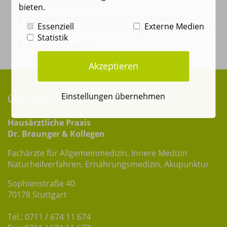
Reizmagen, Reizdarm
bieten.
Autoimmunerkrankungen (z.B. chronisch-
Essenziell
Externe Medien
entzündliche Darmerkrankungen oder Rheuma)
Statistik
Abwehrschwäche
Akzeptieren
Einstellungen übernehmen
ÜBER UNS
Hausärztliche Praxis
Dr. Braunger & Kollegen
Fachärzte für Allgemeinmedizin, Innere Medizin
Naturheilverfahren, Ernährungsmedizin, Akupunktur
Sophienstraße 40
70178 Stuttgart
Tel.: 0711 / 674 11 674