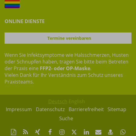
ONLINE DIENSTE
Termine vereinbaren
Wenn Sie Infektsymptome wie Halsschmerzen, Husten
oder Schnupfen haben, tragen Sie bitte beim Betreten
der Praxis eine
FFP2- oder OP-Maske
.
Vielen Dank für Ihr Verständnis zum Schutz unseres
Praxisteams.
Deutsch
English
Impressum
Datenschutz
Barrierefreiheit
Sitemap
Suche
Diese
RSS-
Auf
Auf
Instagram-
Auf
Auf
Per
vCard
Auf
Seite
Feed
Xing
Facebook
Seite
Twitter
LinkedIn
Mail
speiche
Wh