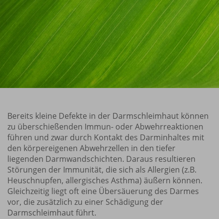
Bereits kleine Defekte in der Darmschleimhaut können
zu überschießenden Immun- oder Abwehrreaktionen
führen und zwar durch Kontakt des Darminhaltes mit
den körpereigenen Abwehrzellen in den tiefer
liegenden Darmwandschichten. Daraus resultieren
Störungen der Immunität, die sich als Allergien (z.B.
Heuschnupfen, allergisches Asthma) äußern können.
Gleichzeitig liegt oft eine Übersäuerung des Darmes
vor, die zusätzlich zu einer Schädigung der
Darmschleimhaut führt.