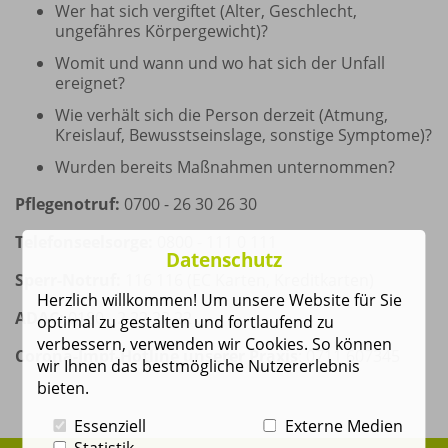
Wer hat sich vergiftet (Alter, Geschlecht,
ungefähres Körpergewicht)?
Womit und wann und wo hat sich der Unfall
ereignet?
Wie verhält sich die Person derzeit (Atmung,
Kreislauf, Bewusstseinslage, sonstige Symptome)?
Wurden bereits Maßnahmen unternommen?
Pflege­not­­ruf:
0700 - 26 30 26 30
Telefonseelsorge:
0800 - 111 0 111
Datenschutz
Sperr-Notruf:
116 116 (EC Karten, Kreditkarten)
Herzlich willkommen! Um unsere Website für Sie
ADAC:
0180 - 2 22 22 22
optimal zu gestalten und fortlaufend zu
verbessern, verwenden wir Cookies. So können
Corona-Impf-Hotline unserer Praxis
: 0711 607345
wir Ihnen das bestmögliche Nutzererlebnis
bieten.
Essenziell
Externe Medien
Statistik