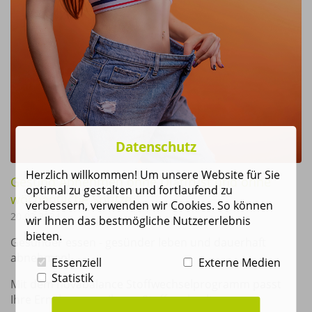
Datenschutz
Herzlich willkommen! Um unsere Website für Sie
Gesund Abnehmen ohne Diätfrust und ohne
optimal zu gestalten und fortlaufend zu
wöchentliche Spritze.
verbessern, verwenden wir Cookies. So können
20.02.2024
wir Ihnen das bestmögliche Nutzererlebnis
bieten.
Gesünder essen - gesünder leben und dauerhaft
abnehmen!
Essenziell
Externe Medien
Statistik
Mit dem novabalance Stoffwechselprogramm passt
Ihre Ernährung zu Ihrem Stoffwechseltyp.