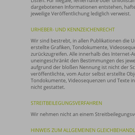
Listen. Für illegale, fehlerhafte oder unvoll
dargebotenen Informationen entstehen, haftet 
jeweilige Veröffentlichung lediglich verweist.
URHEBER- UND KENNZEICHENRECHT
Wir sind bestrebt, in allen Publikationen di
erstellte Grafiken, Tondokumente, Videosequ
zurückzugreifen. Alle innerhalb des Internet
uneingeschränkt den Bestimmungen des jeweil
aufgrund der bloßen Nennung ist nicht der Sc
veröffentlichte, vom Autor selbst erstellte Ob
Tondokumente, Videosequenzen und Texte in 
nicht gestattet.
STREITBEILEGUNGSVERFAHREN
Wir nehmen nicht an einem Streitbeilegungsve
HINWEIS ZUM ALLGEMEINEN GLEICHBEHAND