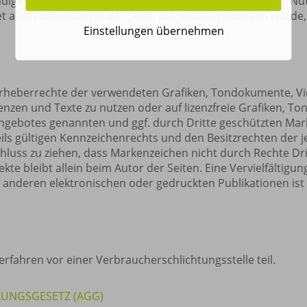
ständige Inhalte und insbesondere für Schäden, die aus der 
allein der Anbieter der Seite, auf welche verwiesen wurde, n
Einstellungen übernehmen
e Urheberrechte der verwendeten Grafiken, Tondokumente, V
enzen und Texte zu nutzen oder auf lizenzfreie Grafiken, 
-Angebotes genannten und ggf. durch Dritte geschützten Ma
s gültigen Kennzeichenrechts und den Besitzrechten der je
hluss zu ziehen, dass Markenzeichen nicht durch Rechte Drit
jekte bleibt allein beim Autor der Seiten. Eine Vervielfälti
anderen elektronischen oder gedruckten Publikationen is
rfahren vor einer Verbraucherschlichtungsstelle teil.
LUNGSGESETZ (AGG)