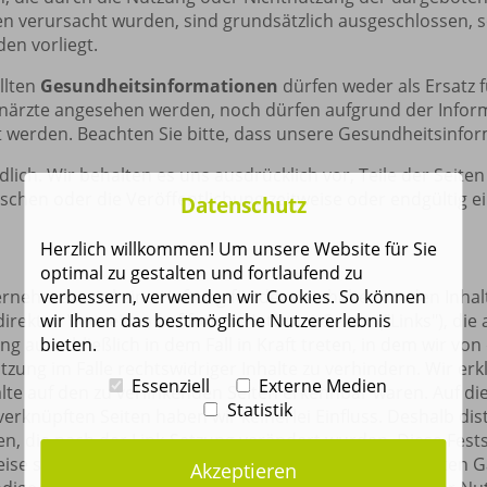
en verursacht wurden, sind grundsätzlich ausgeschlossen, s
en vorliegt.
llten
Gesundheitsinformationen
dürfen weder als Ersatz 
närzte angesehen werden, noch dürfen aufgrund der Inform
erden. Beachten Sie bitte, dass unsere Gesundheitsinfor
ndlich. Wir behalten es uns ausdrücklich vor, Teile der Se
chen oder die Veröffentlichung zeitweise oder endgültig ei
Datenschutz
Herzlich willkommen! Um unsere Website für Sie
optimal zu gestalten und fortlaufend zu
verbessern, verwenden wir Cookies. So können
ernehmen wir keine Haftung für deren Inhalte. Für den Inhalt
wir Ihnen das bestmögliche Nutzererlebnis
ndirekten Verweisen auf fremde Internet-Seiten ("Links"), 
bieten.
ng ausschließlich in dem Fall in Kraft treten, in dem wir vo
ung im Falle rechtswidriger Inhalte zu verhindern. Wir erk
Essenziell
Externe Medien
alte auf den zu verlinkenden Seiten erkennbar waren. Auf die
Statistik
verknüpften Seiten haben wir keinerlei Einfluss. Deshalb dis
ten, die nach der Link-Setzung verändert wurden. Diese Festst
eise sowie für Fremdeinträge in vom Autor eingerichteten 
Akzeptieren