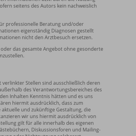
ofern seitens des Autors kein nachweislich
für professionelle Beratung und/oder
ationen eigenständig Diagnosen gestellt
mationen nicht den Arztbesuch ersetzen.
iten oder das gesamte Angebot ohne gesonderte
nzustellen.
 verlinkter Stellen sind ausschließlich deren
die außerhalb des Verantwortungsbereiches des
n den Inhalten Kenntnis hätten und es uns
lären hiermit ausdrücklich, dass zum
 aktuelle und zukünftige Gestaltung, die
tanzieren wir uns hiermit ausdrücklich von
ellung gilt für alle innerhalb des eigenen
Gästebüchern, Diskussionsforen und Mailing-