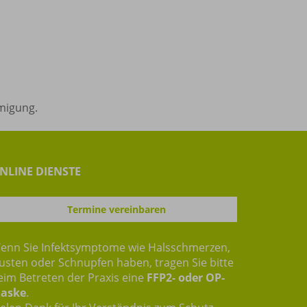
hmigung.
NLINE DIENSTE
Termine vereinbaren
enn Sie Infektsymptome wie Halsschmerzen,
usten oder Schnupfen haben, tragen Sie bitte
eim Betreten der Praxis eine
FFP2- oder OP-
aske
.