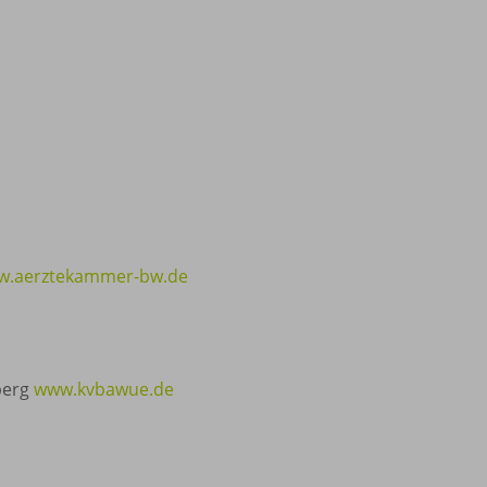
w.aerztekammer-bw.de
berg
www.kvbawue.de