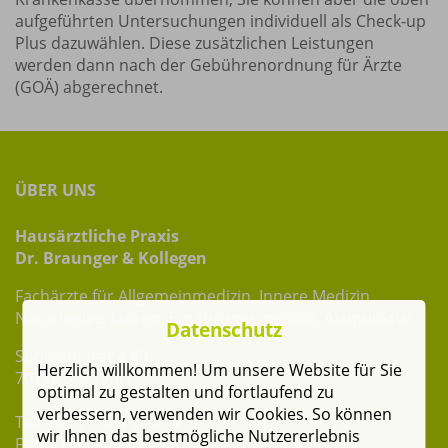
aufgeführten Untersuchungen individuell als Check-up
Plus dazuwählen. Diese zusätzlichen Leistungen
werden dann nach der Gebührenordnung für Ärzte
(GOÄ) abgerechnet.
ÜBER UNS
Hausärztliche Praxis
Dr. Braunger & Kollegen
Fachärzte für Allgemeinmedizin, Innere Medizin
Naturheilverfahren, Ernährungsmedizin, Akupunktur
Datenschutz
Sophienstraße 40
Herzlich willkommen! Um unsere Website für Sie
70178 Stuttgart
optimal zu gestalten und fortlaufend zu
verbessern, verwenden wir Cookies. So können
Tel.: 0711 / 674 11 674
wir Ihnen das bestmögliche Nutzererlebnis
Fax: 0711 / 674 11 677