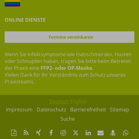
ONLINE DIENSTE
Termine vereinbaren
Wenn Sie Infektsymptome wie Halsschmerzen, Husten
oder Schnupfen haben, tragen Sie bitte beim Betreten
der Praxis eine
FFP2- oder OP-Maske
.
Vielen Dank für Ihr Verständnis zum Schutz unseres
Praxisteams.
Deutsch
English
Impressum
Datenschutz
Barrierefreiheit
Sitemap
Suche
Diese
RSS-
Auf
Auf
Instagram-
Auf
Auf
Per
vCard
Auf
Seite
Feed
Xing
Facebook
Seite
Twitter
LinkedIn
Mail
speiche
Wh