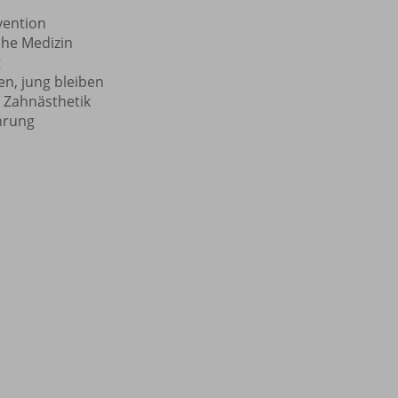
vention
che Medizin
g
en, jung bleiben
 Zahnästhetik
hrung