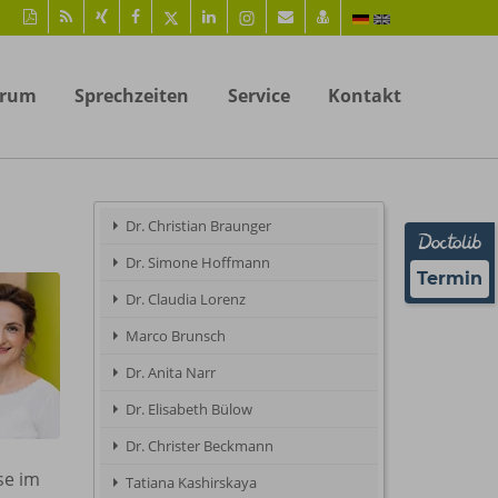
Diese
RSS-
Auf
Auf
Auf
Auf
Instagram-
Per
vCard
Seite
Feed
Xing
Facebook
Twitter
LinkedIn
Seite
Mail
speichern
als
mitteilen
teilen
teilen
teilen
aufrufen
empfehlen
PDF
trum
Sprechzeiten
Service
Kontakt
drucken
Dr. Christian Braunger
Dr. Simone Hoffmann
Termin
Dr. Claudia Lorenz
Marco Brunsch
Dr. Anita Narr
Dr. Elisabeth Bülow
Dr. Christer Beckmann
se im
Tatiana Kashirskaya