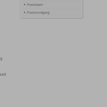
Praxisteam
Praxisrundgang
18
seit