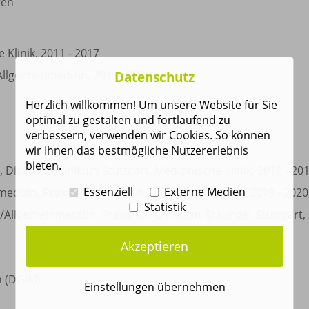
ten
 Klinik, 2011 - 2017
Datenschutz
 Allgemeinmedizin, 2019 - 2020
Herzlich willkommen! Um unsere Website für Sie
optimal zu gestalten und fortlaufend zu
verbessern, verwenden wir Cookies. So können
wir Ihnen das bestmögliche Nutzererlebnis
bieten.
, Diakonie-Klinikum Stuttgart, Medizinische Klinik, 2017 - 20
Essenziell
Externe Medien
edizin, Praxis Dr. Christian Braunger Stuttgart, 2019 - 2020
Statistik
/Allgemeinmedizin, Praxis Dr. Christian Braunger Stuttgart, 
Akzeptieren
n (DGIM)
Einstellungen übernehmen