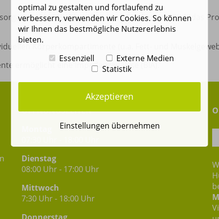
optimal zu gestalten und fortlaufend zu
sorganisation (WHO) und anderer Studien ermittelt das Pro
verbessern, verwenden wir Cookies. So können
wir Ihnen das bestmögliche Nutzererlebnis
bieten.
ndividuellen Körperkompartimente (u.a. Fett- und Muskelgeweb
Essenziell
Externe Medien
te ermöglicht eine Impedanzanalyse (BIA).
Statistik
Akzeptieren
ÖFFNUNGSZEITEN
O
Einstellungen übernehmen
Montag
07:30 Uhr - 18:00 Uhr
in
Dienstag
W
08:00 Uhr - 17:00 Uhr
H
b
Mittwoch
M
7:30 Uhr - 18:00 Uhr
V
Donnerstag
u