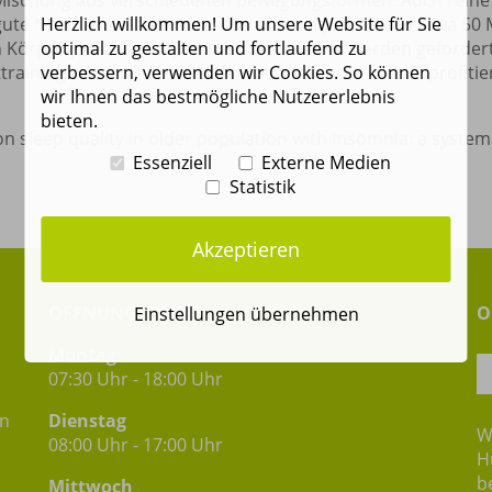
 Mischung aus verschiedenen Bewegungsformen. Auch reine
Herzlich willkommen! Um unsere Website für Sie
 gute Nachricht: Schon zwei- bis dreimal pro Woche etwa 50 
optimal zu gestalten und fortlaufend zu
 Körpergewicht, Hauptsache, die Muskeln werden geforde
verbessern, verwenden wir Cookies. So können
ttraining viel erreichen. Und neben besserem Schlaf profiti
wir Ihnen das bestmögliche Nutzererlebnis
bieten.
 on sleep quality in older population with insomnia: a syste
Essenziell
Externe Medien
Statistik
Akzeptieren
ÖFFNUNGSZEITEN
O
Einstellungen übernehmen
Montag
07:30 Uhr - 18:00 Uhr
in
Dienstag
W
08:00 Uhr - 17:00 Uhr
H
b
Mittwoch