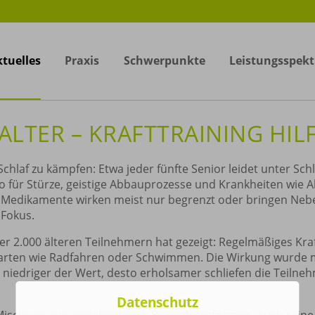
tuelles
Praxis
Schwerpunkte
Leistungsspek
ALTER – KRAFTTRAINING HIL
hlaf zu kämpfen: Etwa jeder fünfte Senior leidet unter Schla
 für Stürze, geistige Abbauprozesse und Krankheiten wie Alz
nd Medikamente wirken meist nur begrenzt oder bringen Nebe
 Fokus.
r 2.000 älteren Teilnehmern hat gezeigt: Regelmäßiges Kraf
tarten wie Radfahren oder Schwimmen. Die Wirkung wurde m
 niedriger der Wert, desto erholsamer schliefen die Teilne
Datenschutz