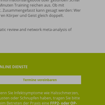
 Informationsangebote über gesunden Schlaf
Minuten Training reichen aus. Ob mit
rt. Zusammengefasst kann gesagt werden: Wer
eren Körper und Geist gleich doppelt.
matic review and network meta-analysis of
NLINE DIENSTE
Termine vereinbaren
enn Sie Infektsymptome wie Halsschmerzen,
usten oder Schnupfen haben, tragen Sie bitte
eim Betreten der Praxis eine
FFP2- oder OP-