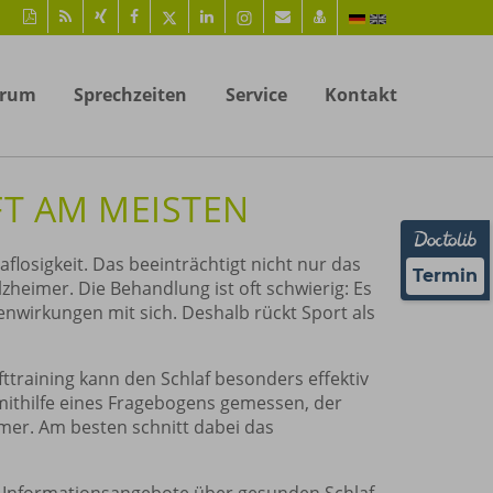
Diese
RSS-
Auf
Auf
Auf
Auf
Instagram-
Per
vCard
Seite
Feed
Xing
Facebook
Twitter
LinkedIn
Seite
Mail
speichern
als
mitteilen
teilen
teilen
teilen
aufrufen
empfehlen
PDF
trum
Sprechzeiten
Service
Kontakt
drucken
FT AM MEISTEN
flosigkeit. Das beeinträchtigt nicht nur das
Termin
heimer. Die Behandlung ist oft schwierig: Es
nwirkungen mit sich. Deshalb rückt Sport als
ttraining kann den Schlaf besonders effektiv
ithilfe eines Fragebogens gemessen, der
hmer. Am besten schnitt dabei das