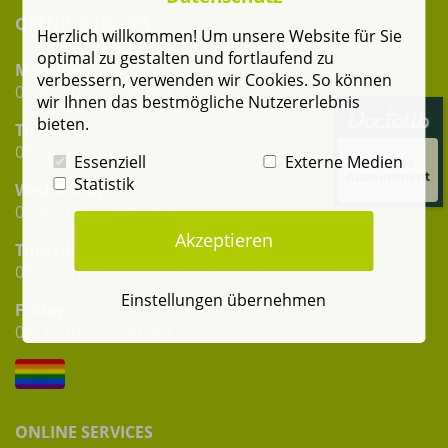
OPENING HOURS
Herzlich willkommen! Um unsere Website für Sie
optimal zu gestalten und fortlaufend zu
Monday
verbessern, verwenden wir Cookies. So können
07:30 Uhr - 19:30 Uhr
wir Ihnen das bestmögliche Nutzererlebnis
bieten.
Tuesday
08:00 Uhr - 18:00 Uhr
Essenziell
Externe Medien
Make an
Appointment
Statistik
Wednesday
07:30 Uhr - 18:00 Uhr
Akzeptieren
Thursday
08:00 Uhr - 13:00 Uhr and 13:30 - 18:00 Uhr
Einstellungen übernehmen
Friday
08:00 Uhr - 13:00 Uhr
ONLINE SERVICES